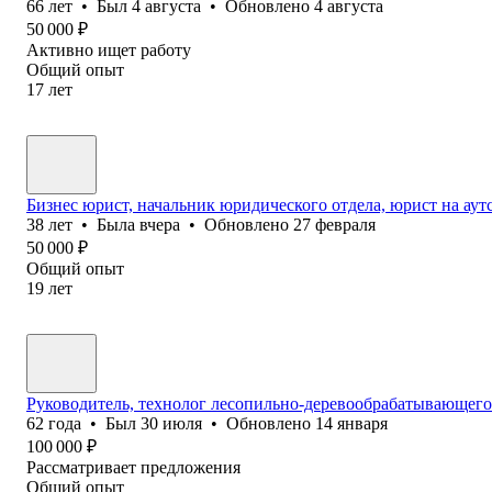
66
лет
•
Был
4 августа
•
Обновлено
4 августа
50 000
₽
Активно ищет работу
Общий опыт
17
лет
Бизнес юрист, начальник юридического отдела, юрист на аут
38
лет
•
Была
вчера
•
Обновлено
27 февраля
50 000
₽
Общий опыт
19
лет
Руководитель, технолог лесопильно-деревообрабатывающего
62
года
•
Был
30 июля
•
Обновлено
14 января
100 000
₽
Рассматривает предложения
Общий опыт