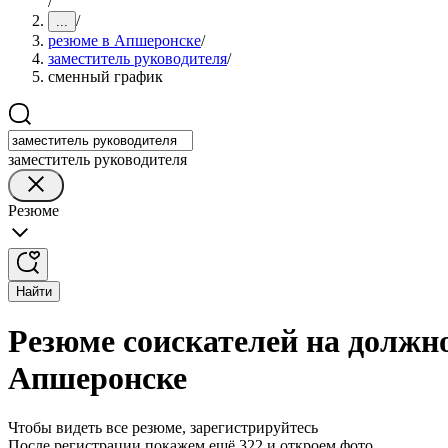
/
/
...
резюме в Апшеронске
/
заместитель руководителя
/
сменный график
заместитель руководителя
Резюме
Найти
Резюме соискателей на должн
Апшеронске
Чтобы видеть все резюме, зарегистрируйтесь
После регистрации покажем ещё 322 и откроем фото