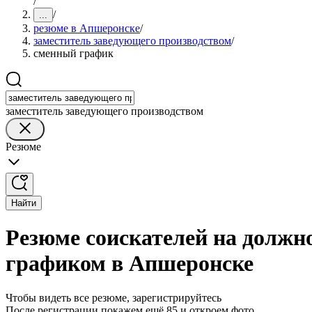
/
/
...
резюме в Апшеронске
/
заместитель заведующего производством
/
сменный график
заместитель заведующего производством
Резюме
Найти
Резюме соискателей на должн
графиком в Апшеронске
Чтобы видеть все резюме, зарегистрируйтесь
После регистрации покажем ещё 85 и откроем фото