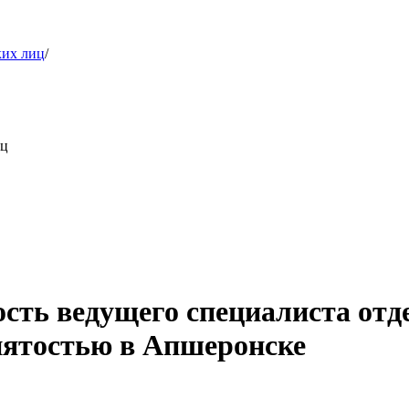
ких лиц
/
иц
ость ведущего специалиста от
нятостью в Апшеронске