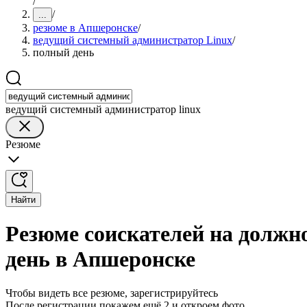
/
/
...
резюме в Апшеронске
/
ведущий системный администратор Linux
/
полный день
ведущий системный администратор linux
Резюме
Найти
Резюме соискателей на должн
день в Апшеронске
Чтобы видеть все резюме, зарегистрируйтесь
После регистрации покажем ещё 2 и откроем фото