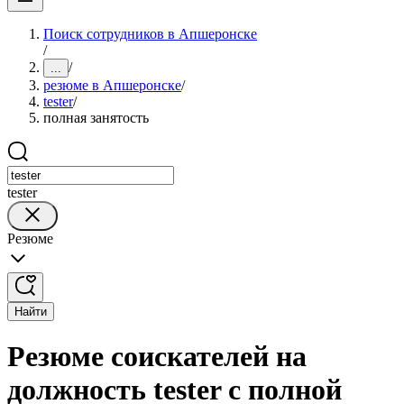
Поиск сотрудников в Апшеронске
/
/
...
резюме в Апшеронске
/
tester
/
полная занятость
tester
Резюме
Найти
Резюме соискателей на
должность tester с полной