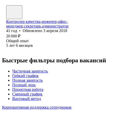
Контролер качества,инженер,офис-
менеджер,секретарь,администратор
41
год
•
Обновлено
3 апреля 2018
20 000
₽
Общий опыт
5
лет
6
месяцев
Быстрые фильтры подбора вакансий
Частичная занятость
Гибкий график
Полная занятость
Полный день
Проектная работа
Сменный график
Вахтовый метод
Корпоративная поддержка сотрудников