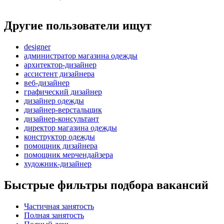
Другие пользователи ищут
designer
администратор магазина одежды
архитектор-дизайнер
ассистент дизайнера
веб-дизайнер
графический дизайнер
дизайнер одежды
дизайнер-верстальщик
дизайнер-консультант
директор магазина одежды
конструктор одежды
помощник дизайнера
помощник мерчендайзера
художник-дизайнер
Быстрые фильтры подбора вакансий
Частичная занятость
Полная занятость