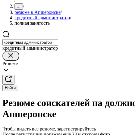
/
/
...
резюме в Апшеронске
/
кредитный администратор
/
полная занятость
кредитный администратор
Резюме
Найти
Резюме соискателей на должн
Апшеронске
Чтобы видеть все резюме, зарегистрируйтесь
После регистрации покажем ещё 23 и откроем фото