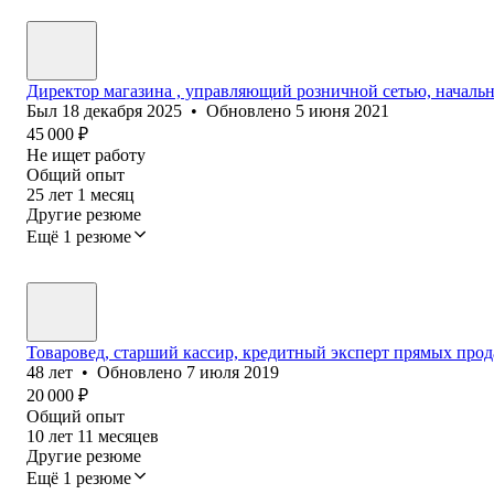
Директор магазина , управляющий розничной сетью, началь
Был
18 декабря 2025
•
Обновлено
5 июня 2021
45 000
₽
Не ищет работу
Общий опыт
25
лет
1
месяц
Другие резюме
Ещё 1 резюме
Товаровед, старший кассир, кредитный эксперт прямых про
48
лет
•
Обновлено
7 июля 2019
20 000
₽
Общий опыт
10
лет
11
месяцев
Другие резюме
Ещё 1 резюме