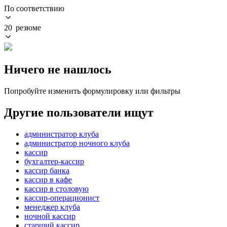
По соответствию
20 резюме
Ничего не нашлось
Попробуйте изменить формулировку или фильтры
Другие пользователи ищут
администратор клуба
администратор ночного клуба
кассир
бухгалтер-кассир
кассир банка
кассир в кафе
кассир в столовую
кассир-операционист
менеджер клуба
ночной кассир
старший кассир