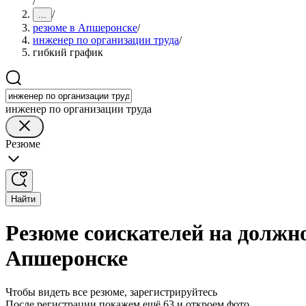
/
/
...
резюме в Апшеронске
/
инженер по организации труда
/
гибкий график
инженер по организации труда
Резюме
Найти
Резюме соискателей на должн
Апшеронске
Чтобы видеть все резюме, зарегистрируйтесь
После регистрации покажем ещё 63 и откроем фото