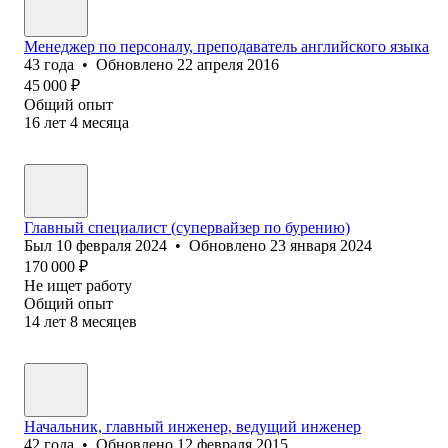
Менеджер по персоналу, преподаватель английского языка
43
года
•
Обновлено
22 апреля 2016
45 000
₽
Общий опыт
16
лет
4
месяца
Главный специалист (супервайзер по бурению)
Был
10 февраля 2024
•
Обновлено
23 января 2024
170 000
₽
Не ищет работу
Общий опыт
14
лет
8
месяцев
Начальник, главный инженер, ведущий инженер
42
года
•
Обновлено
12 февраля 2015