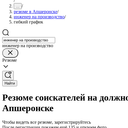
/
/
...
резюме в Апшеронске
/
инженер на производство
/
гибкий график
инженер на производство
Резюме
Найти
Резюме соискателей на должн
Апшеронске
Чтобы видеть все резюме, зарегистрируйтесь
После регистрации покажем ещё 135 и откроем фото