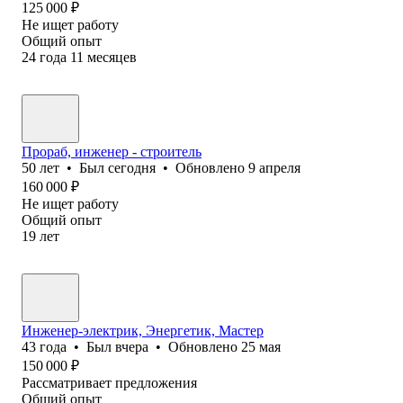
125 000
₽
Не ищет работу
Общий опыт
24
года
11
месяцев
Прораб, инженер - строитель
50
лет
•
Был
сегодня
•
Обновлено
9 апреля
160 000
₽
Не ищет работу
Общий опыт
19
лет
Инженер-электрик, Энергетик, Мастер
43
года
•
Был
вчера
•
Обновлено
25 мая
150 000
₽
Рассматривает предложения
Общий опыт