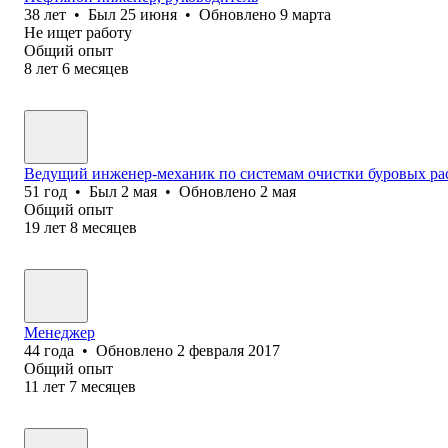
38
лет
•
Был
25 июня
•
Обновлено
9 марта
Не ищет работу
Общий опыт
8
лет
6
месяцев
Ведущий инженер-механик по системам очистки буровых ра
51
год
•
Был
2 мая
•
Обновлено
2 мая
Общий опыт
19
лет
8
месяцев
Менеджер
44
года
•
Обновлено
2 февраля 2017
Общий опыт
11
лет
7
месяцев