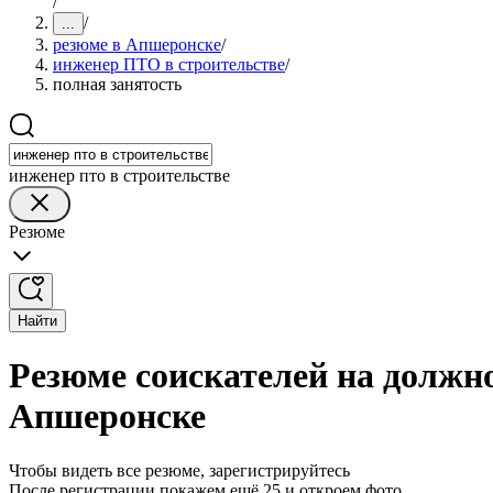
/
/
...
резюме в Апшеронске
/
инженер ПТО в строительстве
/
полная занятость
инженер пто в строительстве
Резюме
Найти
Резюме соискателей на должн
Апшеронске
Чтобы видеть все резюме, зарегистрируйтесь
После регистрации покажем ещё 25 и откроем фото