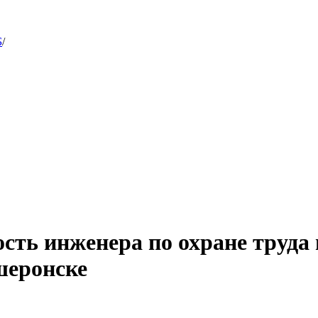
Б
/
сть инженера по охране труда 
шеронске