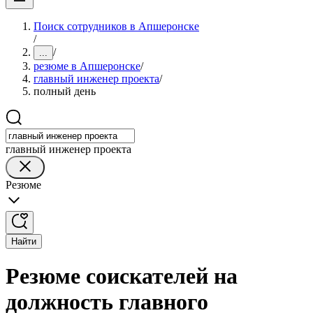
Поиск сотрудников в Апшеронске
/
/
...
резюме в Апшеронске
/
главный инженер проекта
/
полный день
главный инженер проекта
Резюме
Найти
Резюме соискателей на
должность главного