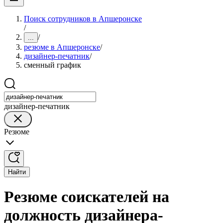
Поиск сотрудников в Апшеронске
/
/
...
резюме в Апшеронске
/
дизайнер-печатник
/
сменный график
дизайнер-печатник
Резюме
Найти
Резюме соискателей на
должность дизайнера-