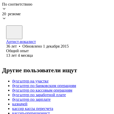
По соответствию
20 резюме
Артист-вокалист
36
лет
•
Обновлено
1 декабря 2015
Общий опыт
13
лет
4
месяца
Другие пользователи ищут
бухгалтер на участке
бухгалтер по банковским операциям
бухгалтер по кассовым операциям
бухгалтер по заработной плате
бухгалтер по зарплате
казначей
кассир кассы пересчета
кассир-операционист