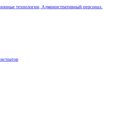
ционные технологии, Административный персонал.
нистратор