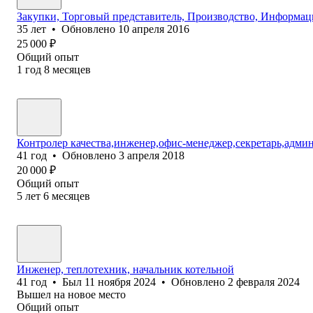
Закупки, Торговый представитель, Производство, Информа
35
лет
•
Обновлено
10 апреля 2016
25 000
₽
Общий опыт
1
год
8
месяцев
Контролер качества,инженер,офис-менеджер,секретарь,адми
41
год
•
Обновлено
3 апреля 2018
20 000
₽
Общий опыт
5
лет
6
месяцев
Инженер, теплотехник, начальник котельной
41
год
•
Был
11 ноября 2024
•
Обновлено
2 февраля 2024
Вышел на новое место
Общий опыт