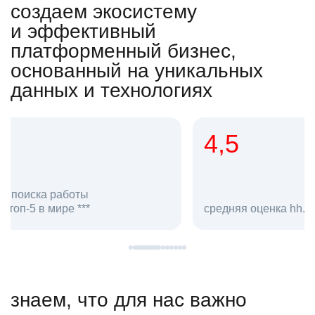
создаем экосистему
и эффективный
платформенный бизнес,
основанный на уникальных
данных и технологиях
4,5
20
сотруд
средняя оценка hh.ru как работодателя **
в hh.ru
знаем, что для нас важно