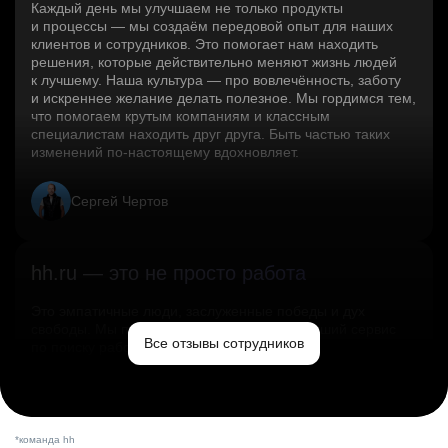
Каждый день мы улучшаем не только продукты
и процессы — мы создаём передовой опыт для наших
клиентов и сотрудников. Это помогает нам находить
решения, которые действительно меняют жизнь людей
к лучшему. Наша культура — про вовлечённость, заботу
и искреннее желание делать полезное. Мы гордимся тем,
что помогаем крутым компаниям и классным
специалистам находить друг друга. Быть частью таких
изменений по‑настоящему вдохновляет.
Сергей Чертов
hh.ru — это не просто работа
Это эмпатичные люди, заслуженные победы и дух
свободы. Мы помогаем миру и создаём лучший сервис
Все отзывы сотрудников
по поиску работы в стране.
Ольга Емельянова
*команда hh