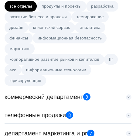
все отделы
продукты и проекты
разработка
развитие бизнеса и продажи
тестирование
дизайн
клиентский сервис
аналитика
финансы
информационная безопасность
маркетинг
корпоративное развитие рынков и капиталов
hr
axo
информационные технологии
юриспруденция
коммерческий департамент
9
Менеджер по работе с ключевыми клиентами (КАМ)
телефонные продажи
8
HeadHunter::Коммерческий департамент
21 июл. 2026
Специалист телемаркетинга
департамент маркетинга и pr
з/п не указана
7