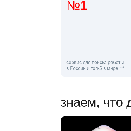
№1
1 мл
сервис для поиска работы
в России и топ-5 в мире ***
откликов на вак
знаем, что 