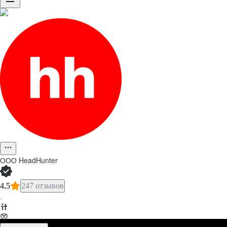
ООО
HeadHunter
4,5
247 отзывов
·