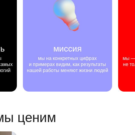
ть
миссия
ы
мы на конкретных цифрах
мы — 
самых
и примерах видим, как результаты
не то
логий
нашей работы меняют жизни людей
 мы ценим