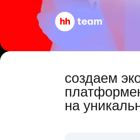
создаем эк
платформен
на уникаль