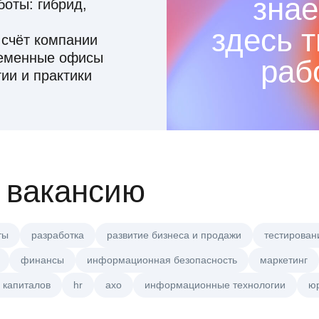
знае
оты: гибрид,
здесь 
 счёт компании
ременные офисы
раб
ии и практики
 вакансию
ты
разработка
развитие бизнеса и продажи
тестирован
финансы
информационная безопасность
маркетинг
 капиталов
hr
axo
информационные технологии
ю