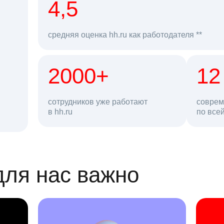
рд
4,5
средняя оценка hh.ru как работодателя **
2000+
68 млн
12
сотрудников уже работают
соврем
в hh.ru
резюме в базе
по все
ансии
для нас важно