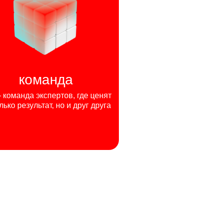
команда
команда экспертов, где ценят
лько результат, но и друг друга