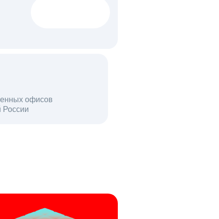
1522 тыс
вакансий
18 млн
енных офисов
й России
пользователей в день