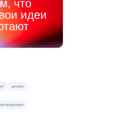
м, что
твои идеи
отают
ие
дизайн
риспруденция