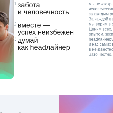
забота
мы не «зак
человечески
и человечность
за каждым р
За каждой в
вместе —
мы верим в с
Ценим всех, 
успех неизбежен
опытом, эксп
думай
headлайнеру
и нас самих 
как headлайнер
в неизвестн
Зато честно