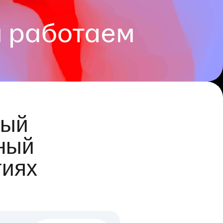
ый
ный
гиях