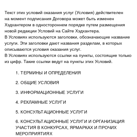
Текст этих условий оказания услуг (Условия) действителен
на момент подписания Договора может быть изменен
Хэдхантером в одностороннем порядке путем размещения
новой редакции Условий на Сайте Хэдхантера.
В Условиях используются заголовки, обозначающие название
услуги. Эти заголовки дают названия разделам, в которых
описываются условия оказания услуг.
В Условиях используются ссылки на пункты, состоящие только
из цифр. Такие ссылки ведут на пункты этих Условий.
1. ТЕРМИНЫ И ОПРЕДЕЛЕНИЯ
2. ОБЩИЕ УСЛОВИЯ
3. ИНФОРМАЦИОННЫЕ УСЛУГИ
1.1. Хэдхантер, или
Хэдхантер, ООО
4. РЕКЛАМНЫЕ УСЛУГИ
HeadHunter, или
«Хэдхантер», ИНН
2.1. Типы и статусы регистрации
5. КОНСУЛЬТАЦИОННЫЕ УСЛУГИ
Исполнитель
7718620740, адрес:
Типы регистрации
3.1. Предоставление доступа к базе данных
2.2. Активация услуг
6. КОНСУЛЬТАЦИОННЫЕ УСЛУГИ И ОРГАНИЗАЦИЯ
125047, г. Москва,
резюме с предложениями Соискателей
Описание и активация
УЧАСТИЯ В КОНКУРСАХ, ЯРМАРКАХ И ПРОЧИХ
2.1.1. Заказчику может быть присвоен один
4.0. Общие условия оказания рекламных услуг
внутригородская
о трудоустройстве с возможностью просмотра
МЕРОПРИЯТИЯХ
из Типов регистраций.
территория
4.0.1. Хэдхантер оказывает Заказчику услугу