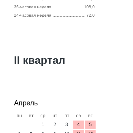
36-часовая неделя
108,0
24-часовая неделя
72,0
II квартал
Апрель
пн
вт
ср
чт
пт
сб
вс
1
2
3
4
5