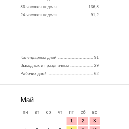
36-часовая неделя
136,8
24-часовая неделя
91,2
Календарных дней
91
Выходных и праздничных
29
Рабочих дней
62
Май
пн
вт
ср
чт
пт
сб
вс
1
2
3