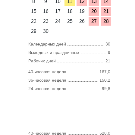
8
9
10
11
12
13
14
15
16
17
18
19
20
21
22
23
24
25
26
27
28
29
30
Календарных дней
30
Выходных и праздничных
9
Рабочих дней
21
40-часовая неделя
167,0
36-часовая неделя
150,2
24-часовая неделя
99,8
40-часовая неделя
528,0