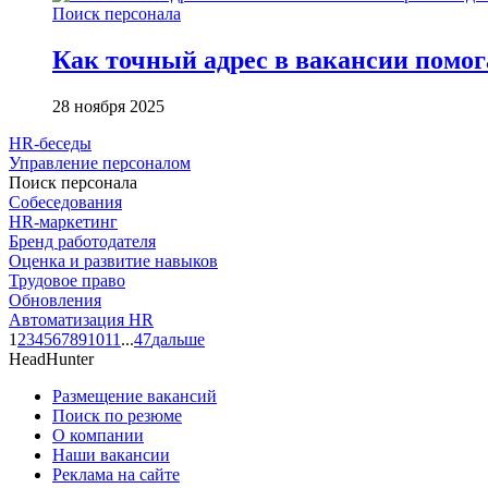
Поиск персонала
Как точный адрес в вакансии помог
28 ноября 2025
HR-беседы
Управление персоналом
Поиск персонала
Собеседования
HR-маркетинг
Бренд работодателя
Оценка и развитие навыков
Трудовое право
Обновления
Автоматизация HR
1
2
3
4
5
6
7
8
9
10
11
...
47
дальше
HeadHunter
Размещение вакансий
Поиск по резюме
О компании
Наши вакансии
Реклама на сайте