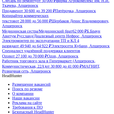
Слесарь по ремонту
от
50 000
₽
фирма Агрокомплекс им. Н.И.
Ткачева, Апшеронск
Продавец
от
30 600
до
39 200
₽
Пятёрочка, Апшеронск
Копирайтер коммерческих
текстов
от
28 000
до
56 000
₽
Щербаков Денис Владимирович,
Апшеронск
Медицинская сестра/Медицинский брат
62 000
₽
Б.Браун
Авитум Руссланд/Диализный центр Нефрос, Апшеронск
Электромонтер по эксплуатации ТП и КЛ 4
разряда
от
49 940
до
64 922
₽
Электросети Кубани, Апшеронск
Специалист удалённой поддержки клиентов
Ozon
от
27 100
до
70 000
₽
Ozon, Апшеронск
Работник торгового зала в Гипермаркет (Апшеронск,
Коммунистическая, 22А)
от
30 800
до
41 000
₽
МАГНИТ,
Розничная сеть, Апшеронск
HeadHunter
Размещение вакансий
Поиск по резюме
О компании
Наши вакансии
Реклама на сайте
Требования к ПО
Безопасный HeadHunter