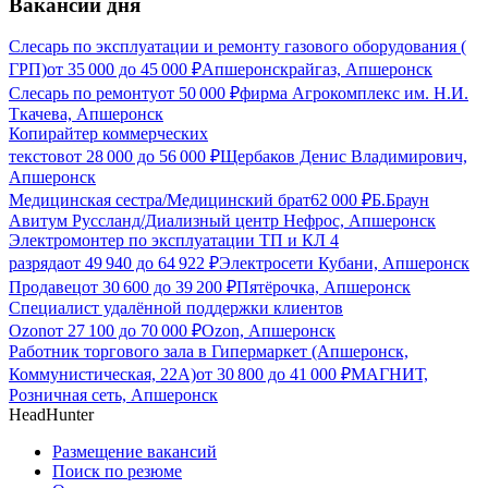
Вакансии дня
Слесарь по эксплуатации и ремонту газового оборудования (
ГРП)
от
35 000
до
45 000
₽
Апшеронскрайгаз, Апшеронск
Слесарь по ремонту
от
50 000
₽
фирма Агрокомплекс им. Н.И.
Ткачева, Апшеронск
Копирайтер коммерческих
текстов
от
28 000
до
56 000
₽
Щербаков Денис Владимирович,
Апшеронск
Медицинская сестра/Медицинский брат
62 000
₽
Б.Браун
Авитум Руссланд/Диализный центр Нефрос, Апшеронск
Электромонтер по эксплуатации ТП и КЛ 4
разряда
от
49 940
до
64 922
₽
Электросети Кубани, Апшеронск
Продавец
от
30 600
до
39 200
₽
Пятёрочка, Апшеронск
Специалист удалённой поддержки клиентов
Ozon
от
27 100
до
70 000
₽
Ozon, Апшеронск
Работник торгового зала в Гипермаркет (Апшеронск,
Коммунистическая, 22А)
от
30 800
до
41 000
₽
МАГНИТ,
Розничная сеть, Апшеронск
HeadHunter
Размещение вакансий
Поиск по резюме