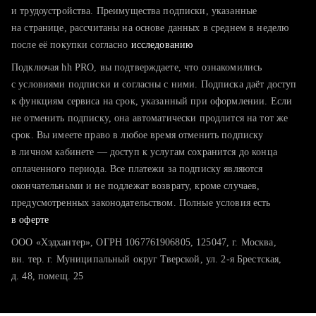
тратите много времени на поиск и вручную поднимаете
и трудоустройства. Преимущества подписки, указанные
резюме
на странице, рассчитаны на основе данных в среднем в неделю
после её покупки согласно
хотите сравнить себя с конкурентами и оценить шансы
исследованию
Подключая hh PRO, вы подтверждаете, что ознакомились
с условиями подписки и согласны с ними. Подписка даёт доступ
к функциям сервиса на срок, указанный при оформлении. Если
не отменить подписку, она автоматически продлится на тот же
срок. Вы имеете право в любое время отменить подписку
в личном кабинете — доступ к услугам сохранится до конца
оплаченного периода. Все платежи за подписку являются
окончательными и не подлежат возврату, кроме случаев,
предусмотренных законодательством. Полные условия есть
в оферте
ООО «Хэдхантер», ОГРН 1067761906805, 125047, г. Москва,
вн. тер. г. Муниципальный округ Тверской, ул. 2-я Брестская,
д. 48, помещ. 25